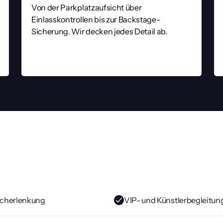
Von der Parkplatzaufsicht über 
Einlasskontrollen bis zur Backstage-
Sicherung. Wir decken jedes Detail ab.
n
im
Veranstaltungssc
ter höchsten Anforderungen. Maßgeschneiderte Sicherheitslösu
cherlenkung
VIP- und Künstlerbegleitun