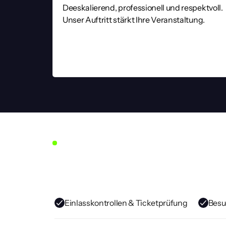
Deeskalierend, professionell und respektvoll. 
Unser Auftritt stärkt Ihre Veranstaltung.
Veranstaltungsschutz
Unsere
Leistunge
Ob im Alltag, bei besonderen Anlässen oder un
Einlasskontrollen & Ticketprüfung
Besu