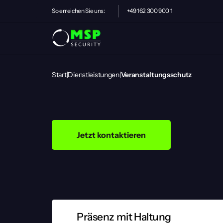
So erreichen Sie uns:
+49 162 300 900 1
Start
|
Dienstleistungen
|
Veranstaltungsschutz
Veranstaltungss
Sicherheit,
die
sichtbar
schützt
u
Jetzt kontaktieren
Warum
unser
Veranstaltungss
Ob Festival, Firmenevent, Konzert oder Gala, jed
Planung, sondern auch den richtigen Schutz. Uns
dass sich Ihre Gäste sicher fühlen – vom Einlass b
Präsenz mit Haltung
1