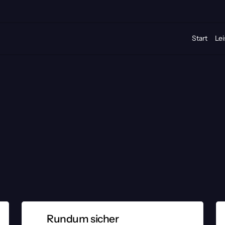
Start
Lei
chutz
nd
unsichtbar
wirkt.
chutz?
e Veranstaltung braucht nicht nur 
er erfahrenes Security-Team sorgt dafür, 
is zum letzten Licht.
Rundum sicher
2