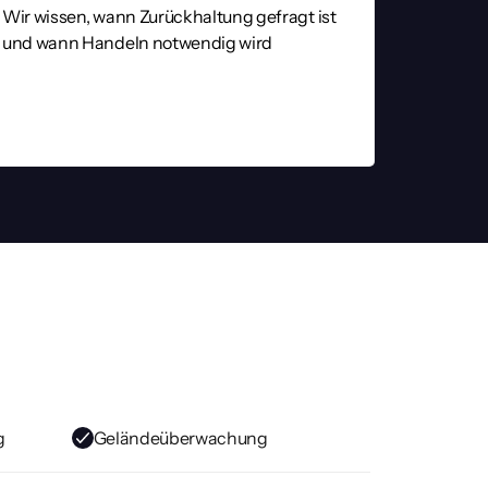
Wir wissen, wann Zurückhaltung gefragt ist 
und wann Handeln notwendig wird
hutz
ngen in jeder Lage.
g
Geländeüberwachung