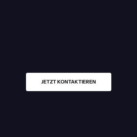
Wo
Menschen
feiern,
chern
wir
Vertrau
Sicherheit beginnt mit dem ersten Schritt. Gehen Sie ihn mit uns
Berlin
Brandenburg
Brem
JETZT KONTAKTIEREN