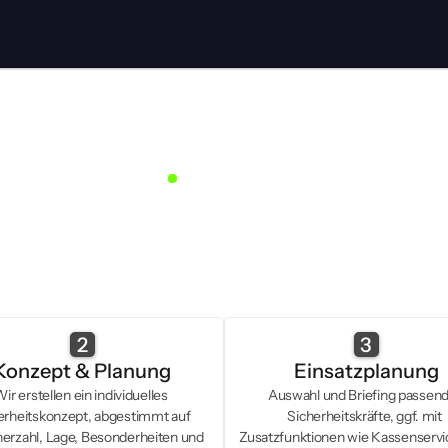
Stets
strukturiert
So
läuft
unser
nstaltungsschutz
für
S
für Diskretion, Respekt und Verantwortung und handeln danach, 
2
3
Konzept & Planung
Einsatzplanung
ir erstellen ein individuelles 
Auswahl und Briefing passend
erheitskonzept, abgestimmt auf 
Sicherheitskräfte, ggf. mit 
erzahl, Lage, Besonderheiten und 
Zusatzfunktionen wie Kassenservic