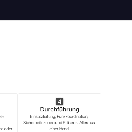
ie
ab
Tag für Tag.
4
Durchführung
er 
Einsatzleitung, Funkkoordination, 
Sicherheitszonen und Präsenz. Alles aus 
e oder 
einer Hand.